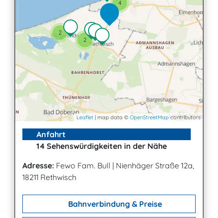
4
2
2
Leaflet
| map data ©
OpenStreetMap
contributors
Anfahrt
14 Sehenswürdigkeiten in der Nähe
Adresse:
Fewo Fam. Bull
|
Nienhäger Straße 12a,
18211 Rethwisch
Bahnverbindung & Preise