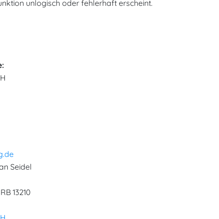
nktion unlogisch oder fehlerhaft erscheint.
e:
bH
g.de
an Seidel
HRB 13210
bH