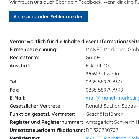
Wir freuen uns auch über dein Feedback, wenn dir eine Fu
Anregung oder Fehler melden
Verantwortlich für die Inhalte dieser Informationsseit
Firmen­bezeichnung:
MANET Marketing Gm
Rechtsform:
GmbH
Anschrift:
Eckdrift 10
19061 Schwerin
Tel.:
0385 5897979-0
Fax:
0385 5897979-19
E-Mail:
mail
@
manet-marketin
Gesetzlicher Vertreter:
Ronald Sacher, Sebasti
Funktion gesetzl. Vertreter:
Geschäftsführer
Register und Registernummer:
Amtsgericht Schwerin 
Umsatzsteuer­identifikationsnr.:
DE 320780707
Realisierung:
MANET Marketing Gm