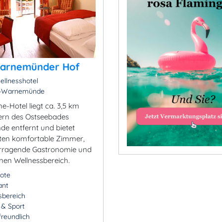
Warnemünder Hof
ellnesshotel
-Warnemünde
e-Hotel liegt ca. 3,5 km
ern des Ostseebades
 entfernt und bietet
ten komfortable Zimmer,
orragende Gastronomie und
nen Wellnessbereich.
ote
ant
sbereich
- & Sport
freundlich