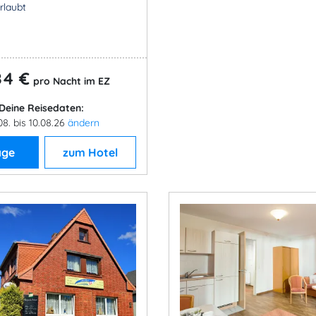
rlaubt
84 €
pro Nacht im EZ
Deine Reisedaten:
08. bis 10.08.26
ändern
age
zum Hotel