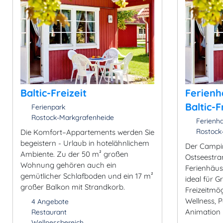
Baltic-Freizeit
Ferienh
Baltic-F
Ferienpark
Rostock-Markgrafenheide
Ferienh
Rostock
Die Komfort–Appartements werden Sie
begeistern - Urlaub in hotelähnlichem
Der Campin
Ambiente. Zu der 50 m² großen
Ostseestra
Wohnung gehören auch ein
Ferienhäuse
gemütlicher Schlafboden und ein 17 m²
ideal für G
großer Balkon mit Strandkorb.
Freizeitmögl
Wellness, 
4 Angebote
Animation 
Restaurant
Wellnessbereich