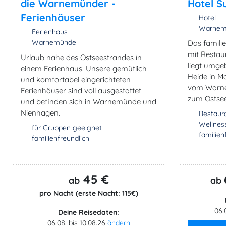
die Warnemünder -
Hotel S
Ferienhäuser
Hotel
Warnemü
Ferienhaus
Warnemünde
Das famili
mit Restau
Urlaub nahe des Ostseestrandes in
liegt umge
einem Ferienhaus. Unsere gemütlich
Heide in M
und komfortabel eingerichteten
vom Warne
Ferienhäuser sind voll ausgestattet
zum Ostsee
und befinden sich in Warnemünde und
Nienhagen.
Restaur
Wellnes
für Gruppen geeignet
familien
familienfreundlich
45 €
ab
ab
pro Nacht (erste Nacht: 115€)
06.
Deine Reisedaten:
06.08. bis 10.08.26
ändern