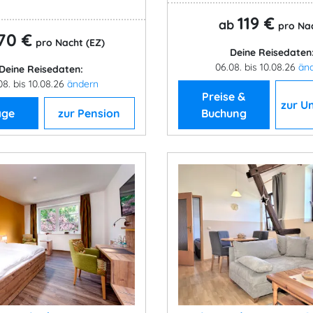
119 €
ab
pro Na
70 €
pro Nacht (EZ)
Deine Reisedaten
06.08. bis 10.08.26
än
Deine Reisedaten:
08. bis 10.08.26
ändern
Preise &
zur U
age
zur Pension
Buchung