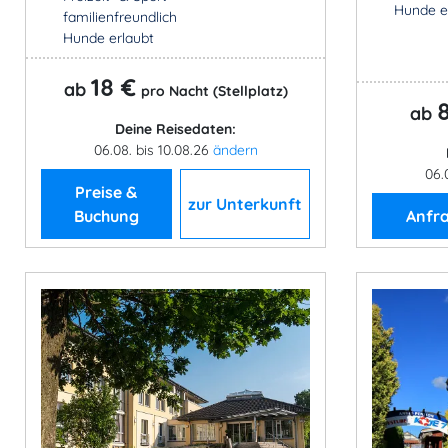
Hunde e
familienfreundlich
Hunde erlaubt
18 €
ab
pro Nacht (Stellplatz)
ab
Deine Reisedaten:
06.08. bis 10.08.26
ändern
06.
Preise &
zur Unterkunft
Buchung
Anfr