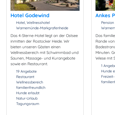
Hotel Godewind
Ankes P
Hotel, Wellnesshotel
Pension
Warnemünde-Markgrafenheide
Warnemü
Das 4-Sterne-Hotel liegt an der Ostsee
Das famili
inmitten der Rostocker Heide. Wir
Rande von
bieten unseren Gästen einen
Badestrand
Wellnessbereich mit Schwimmbad und
Minuten. Gr
Saunen, Massage- und Kurangebote
Wiese mit 
sowie ein Restaurant.
1 Angeb
Hunde e
19 Angebote
Freizeit
Restaurant
familien
Wellnessbereich
familienfreundlich
Hunde erlaubt
Natur-Urlaub
Tagungsraum