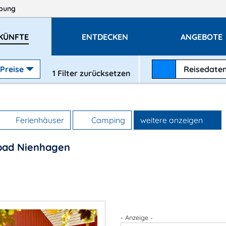
bung
KÜNFTE
ENTDECKEN
ANGEBOTE
Preise
Reisedate
1
Filter zurücksetzen
Ferienhäuser
Camping
weitere anzeigen
ebad Nienhagen
- Anzeige -