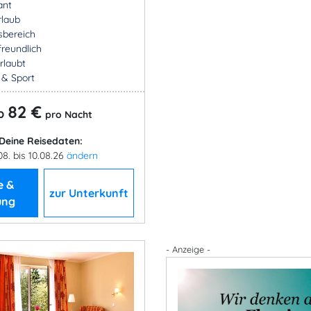
ant
rlaub
sbereich
freundlich
rlaubt
- & Sport
82 €
b
pro Nacht
Deine Reisedaten:
08. bis 10.08.26
ändern
e &
zur Unterkunft
ung
- Anzeige -