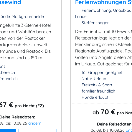
usewind
Ferienwohnungen S
Ferienwohnung, Urlaub au
nde-Markgrafenheide
Lande
Steffenshagen
engeführte 3-Sterne-Hotel
Der Ferienhof mit 10 Fewos 
rant und Wohlfühlbereich
Reitsportanlage liegt an der
ben von der Rostocker
Mecklenburgischen Ostseek
arkgrafenheide - unweit
Regionale Ausflugsziele, Ra
münde und Rostock. Bis
Golfen und Angeln bieten 
strand sind es 150 m.
im Urlaub. Gut geeignet für
ant
sbereich
für Gruppen geeignet
freundlich
Natur-Urlaub
Freizeit- & Sport
familienfreundlich
Hunde erlaubt
67 €
pro Nacht (EZ)
70 €
ab
pro Na
Deine Reisedaten:
08. bis 10.08.26
ändern
Deine Reisedaten
06.08. bis 10.08.26
än