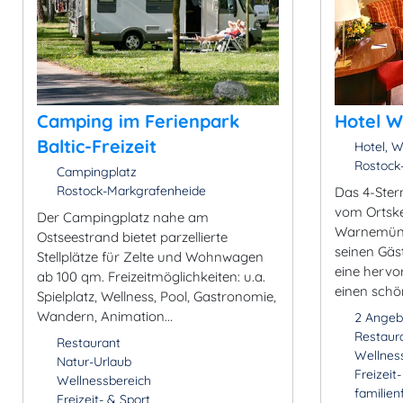
Camping im Ferienpark
Hotel 
Baltic-Freizeit
Hotel, W
Rostock
Campingplatz
Rostock-Markgrafenheide
Das 4-Stern
vom Ortsk
Der Campingplatz nahe am
Warnemünde
Ostseestrand bietet parzellierte
seinen Gäs
Stellplätze für Zelte und Wohnwagen
eine herv
ab 100 qm. Freizeitmöglichkeiten: u.a.
einen schö
Spielplatz, Wellness, Pool, Gastronomie,
Wandern, Animation...
2 Angeb
Restaur
Restaurant
Wellnes
Natur-Urlaub
Freizeit
Wellnessbereich
familien
Freizeit- & Sport