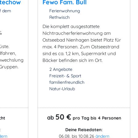
techow
Fewo Fam. Bull
f dem
Ferienwohnung
Rethwisch
Die komplett ausgestattete
&
Nichtraucherferienwohnung am
Ostseebad Nienhagen bietet Platz für
üste.
max. 4 Personen. Zum Ostseestrand
dfahren,
sind es ca. 1,2 km, Supermarkt und
Abwechslung
Bäcker befinden sich im Ort.
 Gruppen.
2 Angebote
Freizeit- & Sport
familienfreundlich
Natur-Urlaub
50 €
ab
cht
pro Tag bis 4 Personen
:
Deine Reisedaten:
dern
06.08. bis 10.08.26
ändern