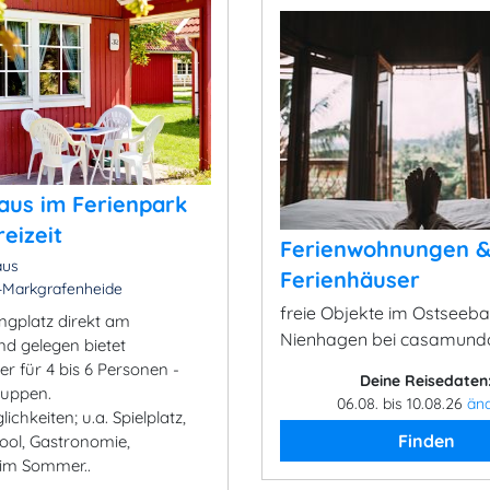
aus im Ferienpark
reizeit
Ferienwohnungen 
aus
Ferienhäuser
-Markgrafenheide
freie Objekte im Ostseeb
gplatz direkt am
Nienhagen bei casamund
nd gelegen bietet
r für 4 bis 6 Personen -
Deine Reisedaten
ruppen.
06.08. bis 10.08.26
än
ichkeiten; u.a. Spielplatz,
Finden
Pool, Gastronomie,
im Sommer..