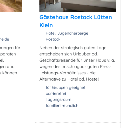
Gästehaus Rostock Lütten
Klein
Hotel, Jugendherberge
eide
Rostock
nungen für
Neben der strategisch guten Lage
eparaten
entscheiden sich Urlauber od.
l.
Geschäftsreisende für unser Haus v. a.
gen und
wegen des unschlagbar guten Preis-
ls können
Leistungs-Verhältnisses - die
Alternative zu Hotel od. Hostel!
für Gruppen geeignet
barrierefrei
Tagungsraum
familienfreundlich