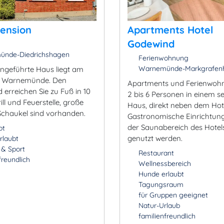
ension
Apartments Hotel
Godewind
nde-Diedrichshagen
Ferienwohnung
Warnemünde-Markgrafenh
engeführte Haus liegt am
 Warnemünde. Den
Apartments und Ferienwoh
 erreichen Sie zu Fuß in 10
2 bis 6 Personen in einem s
ill und Feuerstelle, große
Haus, direkt neben dem Hote
Schaukel sind vorhanden.
Gastronomische Einrichtun
der Saunabereich des Hote
ot
genutzt werden.
rlaubt
- & Sport
Restaurant
freundlich
Wellnessbereich
Hunde erlaubt
Tagungsraum
für Gruppen geeignet
Natur-Urlaub
familienfreundlich