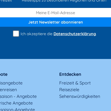
reizeit
Reisetipps zu besonderen Regionen und Orten
Jetzt Newsletter
abonnieren
Ich akzeptiere die
Datenschutzerklärung
.
ote
Entdecken
nisangebote
Freizeit & Sport
enreisen
Reiseziele
saison - Angebote
Sehenswürdigkeiten
rische Angebote
saison-Angebote