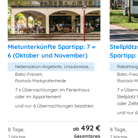
Mietunterkünfte Spartipp: 7 =
Stellplät
6 (Oktober und November)
Spartipp:
Nebensaison-Angebote, Urlaubsreise, ...
Rabattange
Baltic-Freizeit,
Baltic-Freiz
Rostock-Markgrafenheide
Rostock-M
7 x Übernachtungen im Ferienhaus
7 x Über
oder im Appartement
Stellplat
oder Zelt
und nur 6 Übernachtungen bezahlen
und nur 
492 €
ab
8 Tage,
8 Tage,
Gesamtpreis
7 Nächte
7 Nächte