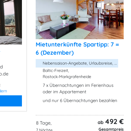
Mietunterkünfte Spartipp: 7 =
&
6 (Dezember)
Nebensaison-Angebote, Urlaubsreise, ...
ad
Baltic-Freizeit,
o.de
Rostock-Markgrafenheide
:
7 x Übernachtungen im Ferienhaus
dern
oder im Appartement
und nur 6 Übernachtungen bezahlen
492 €
ab
8 Tage,
Gesamtpreis
7 Nächte