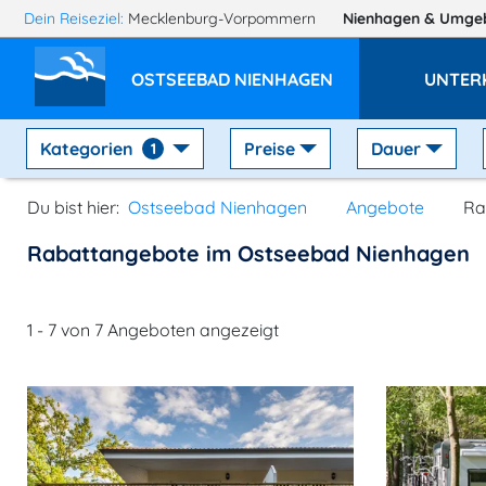
Dein Reiseziel:
Mecklenburg-Vorpommern
Nienhagen
& Umge
OSTSEEBAD NIENHAGEN
UNTER
Kategorien
Preise
Dauer
1
Du bist hier:
Ostseebad Nienhagen
Angebote
Ra
Rabattangebote im Ostseebad Nienhagen
1 - 7 von 7 Angeboten angezeigt