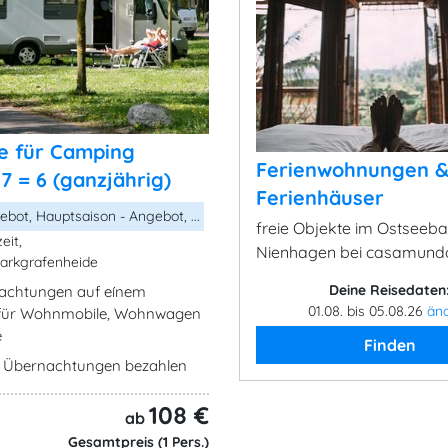
ze für Camping
Ferienwohnungen 
 7 = 6 (ganzjährig)
Ferienhäuser
bot, Hauptsaison - Angebot, ...
freie Objekte im Ostseeb
eit,
Nienhagen bei casamund
arkgrafenheide
Deine Reisedaten
nachtungen auf eínem
01.08. bis 05.08.26
än
z für Wohnmobile, Wohnwagen
e
Finden
6 Übernachtungen bezahlen
108 €
ab
Gesamtpreis (1 Pers.)