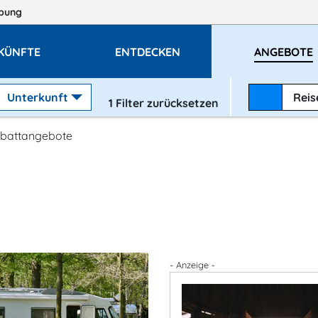
bung
KÜNFTE
ENTDECKEN
ANGEBOTE
Unterkunft
Rei
1
Filter zurücksetzen
battangebote
- Anzeige -