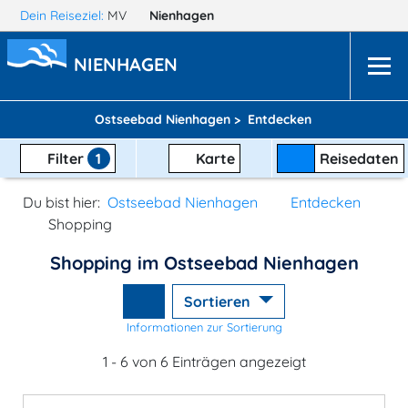
Dein Reiseziel:
MV
Nienhagen
NIENHAGEN
Ostseebad Nienhagen >
Entdecken
Filter
1
Karte
Reisedaten
Du bist hier:
Ostseebad Nienhagen
Entdecken
Shopping
Shopping im Ostseebad Nienhagen
Sortieren
Informationen zur Sortierung
1 - 6 von 6 Einträgen angezeigt