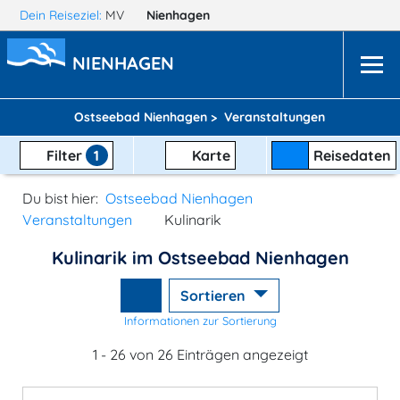
Dein Reiseziel:
MV
Nienhagen
NIENHAGEN
Ostseebad Nienhagen >
Veranstaltungen
Filter
1
Karte
Reisedaten
Du bist hier:
Ostseebad Nienhagen
Veranstaltungen
Kulinarik
Kulinarik im Ostseebad Nienhagen
Sortieren
Informationen zur Sortierung
1 - 26 von 26 Einträgen angezeigt