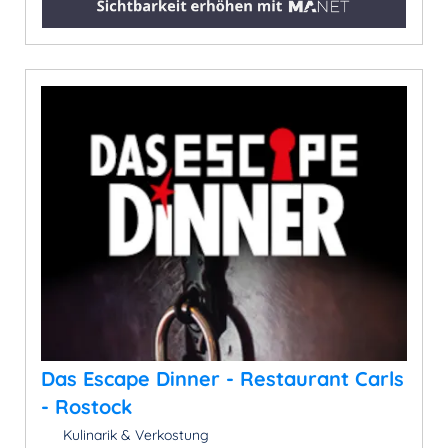
Das Escape Dinner - Restaurant Carls
- Rostock
Kulinarik & Verkostung