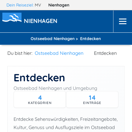
Dein Reiseziel:
MV
Nienhagen
NIENHAGEN
Ostseebad Nienhagen >
Entdecken
Du bist hier:
Ostseebad Nienhagen
Entdecken
Entdecken
Ostseebad Nienhagen und Umgebung
4
14
KATEGORIEN
EINTRÄGE
Entdecke Sehenswürdigkeiten, Freizeitangebote,
Kultur, Genuss und Ausflugsziele im Ostseebad